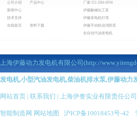
公司介绍
产品中心
厂家 I52-2I84-8956
新闻中心
伊藤酸碱化工泵
技术支持
伊藤发电机灯塔
在线留言
资料下载
伊藤手抬机动消防泵
全自动汽油发电机
伊藤动力泥浆泵
伊藤动力污水泵
伊藤马路切割机
上海伊藤动力发电机有限公司(http://www.yitengdo
伊藤柴油发电机
伊藤柴油机抽水泵
发电机,小型汽油发电机,柴油机排水泵,伊藤动力
伊藤汽油机抽水泵
伊藤柴油发电电焊机
伊藤汽油发电电焊机
网站首页
|
联系我们
| 上海伊誊实业有限责任公司
伊藤变频静音发电机
全自动柴油发电机组
智能制造网
网站地图
沪ICP备10018453号-42
伊藤小型柴油发电机
伊藤汽油发电机
伊藤小型汽油发电机