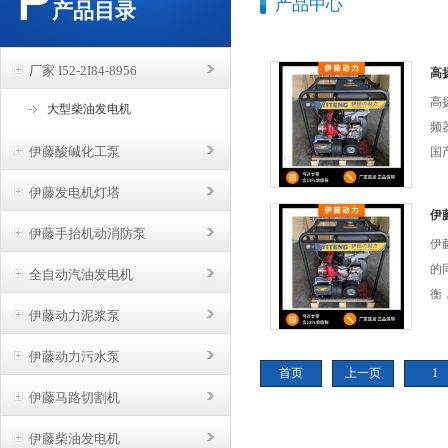
产品中心
产品目录
厂家 I52-2I84-8956
高扬
高
大型柴油发电机
频
伊藤酸碱化工泵
国
除
伊藤发电机灯塔
反
伊藤
及
伊藤手抬机动消防泵
伊
差
的
全自动汽油发电机
品
衡
也
伊藤动力泥浆泵
$
转
合
更
伊藤动力污水泵
送
首页
上一页
1
定
个
伊藤马路切割机
以
运
来
伊藤柴油发电机
基