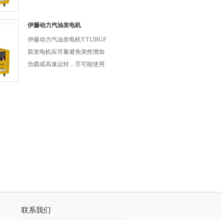
当造成的质量问题外，可无条
件更换新产品。
伊藤动力汽油发电机
YT12RGF
伊藤动力汽油发电机YT12RGF
新发电机应尽量避免突然增加
负载或高速运转，尽可能使用
厂家推荐使用的润滑油，不同
牌号的润滑油不要混合使用，
润滑油中含有各种添加剂，不
同牌号的润滑油混合后会使润
滑性能下降，导致运动部件的
异常磨损。
联系我们