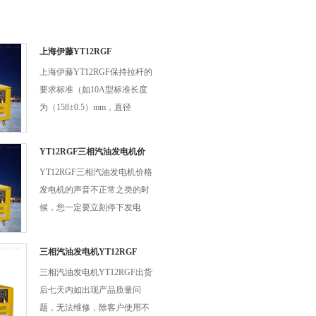
上海伊藤YT12RGF
上海伊藤YT12RGF保持拉杆的
要求标准（如10A型标准长度
为（158±0.5）mm，直径
3mm）。如拉杆弯曲后不能恢
复原长度或两端弯头磨损过大
YT12RGF三相汽油发电机价
造成晃动时，应更换拉杆。如
格
YT12RGF三相汽油发电机价格
拉杆两端套合的圆孔磨损过
发电机的声音不正常之类的时
大，应加装薄铜套，以消除过
候，您一定要立刻停下发电
大的间隙。
机，您要是对发电机不是很明
白，您就*打我们厂家服务电
三相汽油发电机YT12RGF
话，我们会立刻给您解决。
三相汽油发电机YT12RGF出货
后七天内如出现产品质量问
题，无法维修，除客户使用不