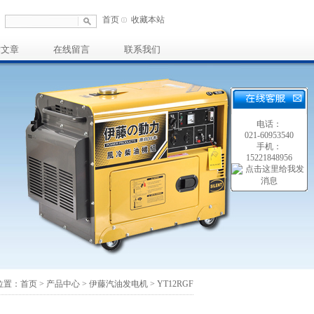
首页
收藏本站
术文章
在线留言
联系我们
电话：
021-60953540
手机：
15221848956
位置：
首页
>
产品中心
>
伊藤汽油发电机
> YT12RGF