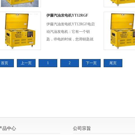
只要您细心一点*是可以避免
的，比如您在使用发电机的时
伊藤汽油发电机YT12RGF
候发现发电机冒黑烟，发电机
伊藤汽油发电机YT12RGF电启
抖动的很厉害，或者是发电机
动汽油发电机：它有一个钥
的声音不正常之类的时候，您
匙，停电的时候，您用钥匙就
一定要立刻停下发电机
可以把发电机启动。它的启动
方式是电子打火。由于电启动
发电机，它使用便携，适合家
首页
上一页
1
2
下一页
尾页
庭使用。.
产品中心
公司宗旨