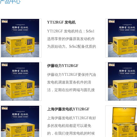
产品中心
YT12RGF 发电机
YT12RGF 发电机特点：$r$n1
选用享誉的伊藤原装发动机作
为原始动力。$r$n2配备优质的
自激 2 极旋转磁场/AVR自动电
压调节发电机。或配备永磁电
伊藤动力YT12RGF
机，随时随地提供稳定电压。
伊藤动力YT12RGF要保持汽油
$r$n3简洁易懂的控制操作面
发电机调速装置各机件的清
板。$r$n4高效伊藤动力 OHV
洁，定期在拉杆两端与圆孔接
发动机四冲程发电机，比对同
触处加少量润滑油，以减小磨
级油耗减少30%。
损。
上海伊藤发电机YT12RGF
上海伊藤发电机YT12RGF有好
多的发电机组都是可以避免
的，在我们使用发电机的时候