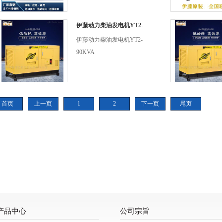
伊藤动力柴油发电机YT2-
90KVA
伊藤动力柴油发电机YT2-
90KVA
首页
上一页
1
2
下一页
尾页
产品中心
公司宗旨