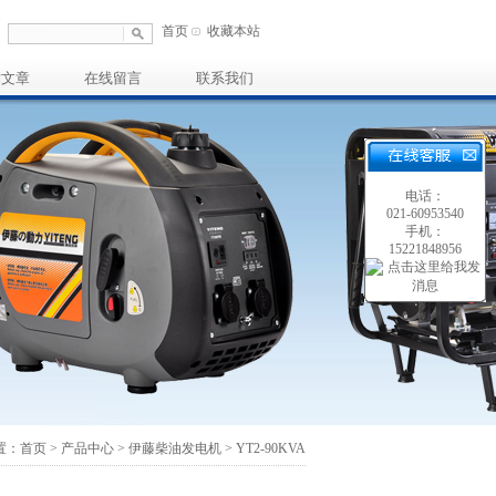
首页
收藏本站
术文章
在线留言
联系我们
电话：
021-60953540
手机：
15221848956
置：
首页
>
产品中心
>
伊藤柴油发电机
> YT2-90KVA