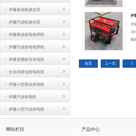
特
伊藤柴油机抽水泵
高
伊藤
机
伊藤汽油机抽水泵
伊藤
为
2
伊藤柴油发电电焊机
能
伊藤汽油发电电焊机
性
多
伊藤变频静音发电机
化
首页
上一页
1
焊
全自动柴油发电机组
伊藤小型柴油发电机
伊藤汽油发电机
伊藤小型汽油发电机
网站栏目
产品中心