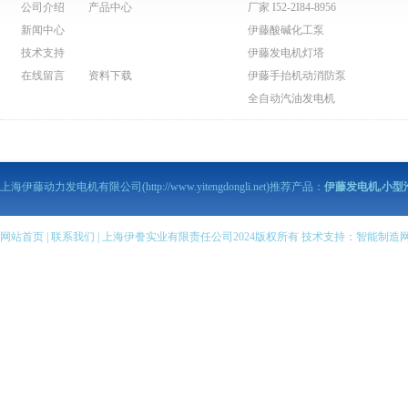
公司介绍
产品中心
厂家 I52-2I84-8956
新闻中心
伊藤酸碱化工泵
技术支持
伊藤发电机灯塔
在线留言
资料下载
伊藤手抬机动消防泵
全自动汽油发电机
伊藤动力泥浆泵
伊藤动力污水泵
伊藤马路切割机
上海伊藤动力发电机有限公司(http://www.yitengdongli.net)推荐产品：
伊藤发电机,小型
伊藤柴油发电机
伊藤柴油机抽水泵
伊藤汽油机抽水泵
网站首页
|
联系我们
| 上海伊誊实业有限责任公司2024版权所有 技术支持：
智能制造
伊藤柴油发电电焊机
伊藤汽油发电电焊机
伊藤变频静音发电机
全自动柴油发电机组
伊藤小型柴油发电机
伊藤汽油发电机
伊藤小型汽油发电机