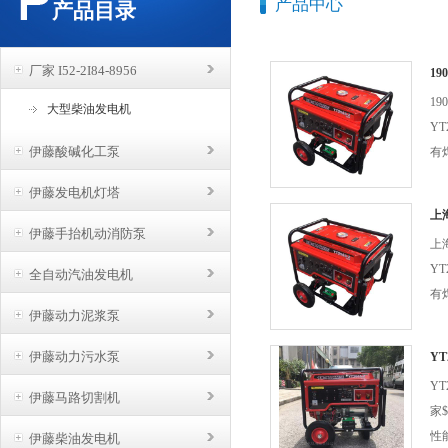
产品中心
产品目录
厂家 I52-2I84-8956
1
YT
1
大型柴油发电机
YT
伊藤酸碱化工泵
有
快
伊藤发电机灯塔
速
上
焊
伊藤手抬机动消防泵
YT
上
已
YT
全自动汽油发电机
有
伊藤动力泥浆泵
快
速
伊藤动力污水泵
Y
焊
家
Y
已
伊藤马路切割机
家
性
伊藤柴油发电机