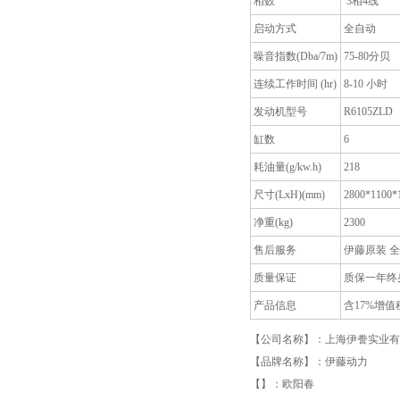
相数
3相4线
启动方式
全自动
噪音指数(Dba/7m)
75-80分贝
连续工作时间 (hr)
8-10 小时
发动机型号
R6105ZLD
缸数
6
耗油量(g/kw.h)
218
尺寸(LxH)(mm)
2800*1100*
净重(kg)
2300
售后服务
伊藤原装 
质量保证
质保一年终
产品信息
含17%增值
【公司名称】：上海伊誊实业有
【品牌名称】：伊藤动力
【】：欧阳春