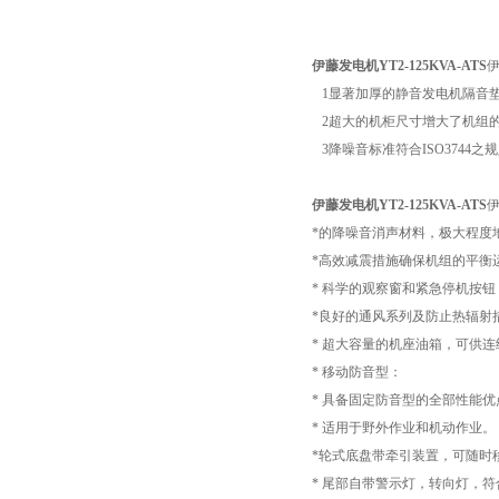
伊藤发电机
YT2-125KVA-ATS
1显著加厚的静音发电机隔音
2超大的机柜尺寸增大了机组
3降噪音标准符合ISO3744之
伊藤发电机YT2-125KVA-ATS
*的降噪音消声材料，极大程度
*高效减震措施确保机组的平衡
* 科学的观察窗和紧急停机按
*良好的通风系列及防止热辐射
* 超大容量的机座油箱，可供连
* 移动防音型：
* 具备固定防音型的全部性能优
* 适用于野外作业和机动作业。
*轮式底盘带牵引装置，可随时
* 尾部自带警示灯，转向灯，