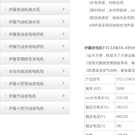
1外形美观，结构合理。
伊藤柴油机抽水泵
2密封性好，全封闭箱体，2m
3防音效果好，箱体内采用高频
伊藤汽油机抽水泵
4消声器采用高效阻性消声器
伊藤柴油发电电焊机
伊藤汽油发电电焊机
伊藤发电机YT2-125KVA-ATS
1起吊方便，机组为了方便运输
伊藤变频静音发电机
2直喷式燃烧室燃烧效率高，噪
3双通道进排气结构，避免紊流
全自动柴油发电机组
产品型号
YT2-125KV
伊藤小型柴油发电机
频率 (HZ)
50/60
伊藤汽油发电机
zui大功率(KW)
110/138
额定功率(KW)
100/125
伊藤小型汽油发电机
额定电压(V)
400/230
额定电流(A)
180