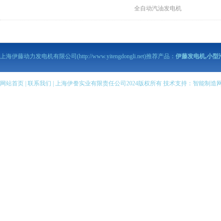
全自动汽油发电机
伊藤动力泥浆泵
伊藤动力污水泵
伊藤马路切割机
上海伊藤动力发电机有限公司(http://www.yitengdongli.net)推荐产品：
伊藤发电机,小型
伊藤柴油发电机
伊藤柴油机抽水泵
伊藤汽油机抽水泵
网站首页
|
联系我们
| 上海伊誊实业有限责任公司2024版权所有 技术支持：
智能制造
伊藤柴油发电电焊机
伊藤汽油发电电焊机
伊藤变频静音发电机
全自动柴油发电机组
伊藤小型柴油发电机
伊藤汽油发电机
伊藤小型汽油发电机