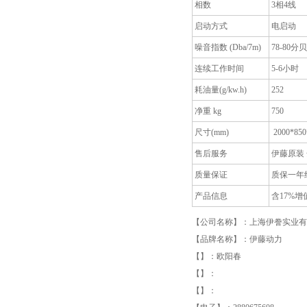
相数
3相4线
启动方式
电启动
噪音指数 (Dba/7m)
78-80分贝
连续工作时间
5-6小时
耗油量(g/kw.h)
252
净重 kg
750
尺寸(mm)
2000*850
售后服务
伊藤原装
质量保证
质保一年
产品信息
含17%增
【公司名称】：上海伊誊实业有
【品牌名称】：伊藤动力
【】：欧阳春
【】：
【】：