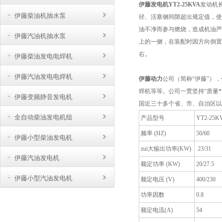
伊藤发电机
YT2-25KVA
发动机
伊藤柴油机抽水泵
径、活塞侧间隙超出规定值，使
油不净而参与燃烧，造成机油严
伊藤汽油机抽水泵
上的一侧，在装配时因方向倒置
右。
伊藤柴油发电电焊机
伊藤汽油发电电焊机
伊藤动力
公司（简称“伊藤”）
焊机等等。公司一贯坚持“质量
伊藤变频静音发电机
国近三十多个省、市、自治区以
全自动柴油发电机组
产品型号
YT2-25K
频率 (HZ)
50/60
伊藤小型柴油发电机
zui大输出功率(KW)
23/31
伊藤汽油发电机
额定功率 (KW)
20/27.5
伊藤小型汽油发电机
额定电压 (V)
400/230
功率因数
0.8
额定电流(A)
54