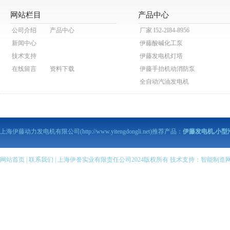
网站栏目
产品中心
公司介绍
产品中心
厂家 I52-2I84-8956
新闻中心
伊藤酸碱化工泵
技术支持
伊藤发电机灯塔
在线留言
资料下载
伊藤手抬机动消防泵
全自动汽油发电机
伊藤动力泥浆泵
伊藤动力污水泵
伊藤马路切割机
上海伊藤动力发电机有限公司(http://www.yitengdongli.net)推荐产品：
伊藤发电机,小型
伊藤柴油发电机
伊藤柴油机抽水泵
伊藤汽油机抽水泵
网站首页
|
联系我们
| 上海伊誊实业有限责任公司2024版权所有 技术支持：
智能制造
伊藤柴油发电电焊机
伊藤汽油发电电焊机
伊藤变频静音发电机
全自动柴油发电机组
伊藤小型柴油发电机