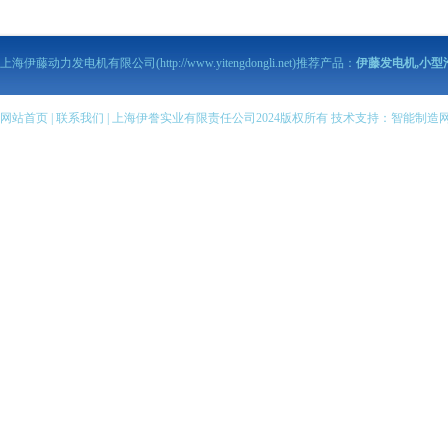
伊藤动力污水泵
伊藤马路切割机
上海伊藤动力发电机有限公司(http://www.yitengdongli.net)推荐产品：
伊藤发电机,小型
伊藤柴油发电机
伊藤柴油机抽水泵
伊藤汽油机抽水泵
网站首页
|
联系我们
| 上海伊誊实业有限责任公司2024版权所有 技术支持：
智能制造
伊藤柴油发电电焊机
伊藤汽油发电电焊机
伊藤变频静音发电机
全自动柴油发电机组
伊藤小型柴油发电机
伊藤汽油发电机
伊藤小型汽油发电机