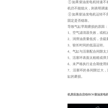
如果柴油发电机转速不
①
机仍不能熄火，则表明调速
如果柴油发电机运转不
②
固定是否稳靠。
导致气缸早期磨损的原因：
、空气滤清器失效，或机
1
、润滑油质量低劣，含硫
2
、较长时间的低温运转。
3
、气缸与活塞配合间隙太
4
、活塞环表面太粗糙或弹
5
、未严格执行走合期使用
6
、活塞环的各间隙过大，
7
缸的磨损。
机房应急自启动
8KW柴油发电