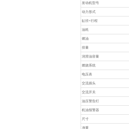
发动机型号
动力形式
缸径×行程
油耗
燃油
排量
润滑油容量
燃烧系统
电压表
交流插头
交流开关
油压警告灯
机油报警器
尺寸
净重