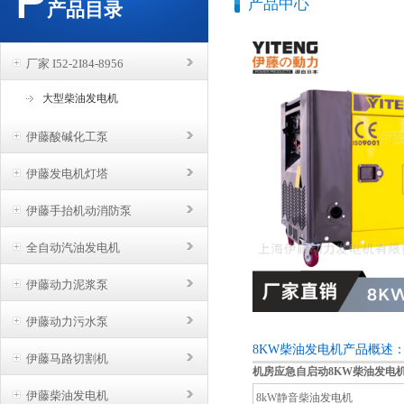
产品中心
产品目录
厂家 I52-2I84-8956
大型柴油发电机
伊藤酸碱化工泵
伊藤发电机灯塔
伊藤手抬机动消防泵
全自动汽油发电机
伊藤动力泥浆泵
伊藤动力污水泵
8KW柴油发电机产品概述
伊藤马路切割机
机房应急自启动
8KW柴油发电
伊藤柴油发电机
8kW静音柴油发电机