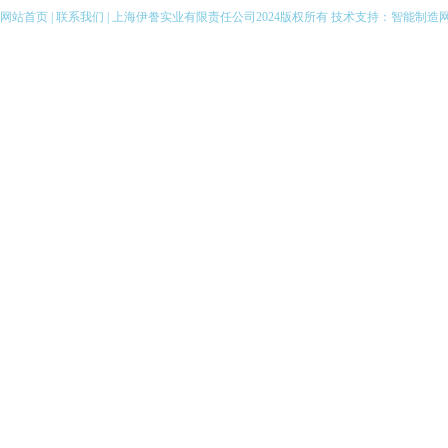
伊藤汽油机抽水泵
网站首页
|
联系我们
| 上海伊誊实业有限责任公司2024版权所有 技术支持：
智能制造
伊藤柴油发电电焊机
伊藤汽油发电电焊机
伊藤变频静音发电机
全自动柴油发电机组
伊藤小型柴油发电机
伊藤汽油发电机
伊藤小型汽油发电机