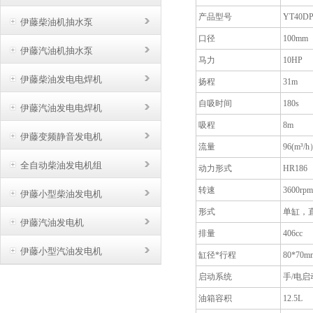
产品型号
YT40DP
伊藤柴油机抽水泵
口径
100mm
伊藤汽油机抽水泵
马力
10HP
伊藤柴油发电电焊机
扬程
31m
自吸时间
180s
伊藤汽油发电电焊机
吸程
8m
伊藤变频静音发电机
流量
96(m³/
全自动柴油发电机组
动力形式
HR186
转速
3600rpm
伊藤小型柴油发电机
形式
单缸，
伊藤汽油发电机
排量
406cc
伊藤小型汽油发电机
缸径*行程
80*70m
启动系统
手/电启
油箱容积
12.5L