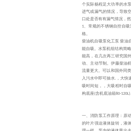
个实际杨程足大功率的水
进气或漏气的情况，导致
口处是否有有漏气情况，然
、常规的不锈钢自控自吸
1
格。
柴油机自吸泵化工泵
柴油
能自吸。水泵机组结构简略
能高，在几次再三研究国
动、主动节制。伊藤柴油
流量更大。可以和国外同
入污水中即可抽水
，大快
.
吸时间短，，大吸程时自
构底座
含机底油箱
(
80-120L)
一、消防泵工作原理：原
的叶片强迫液体旋转，液
理一样。泵内的液体甩出