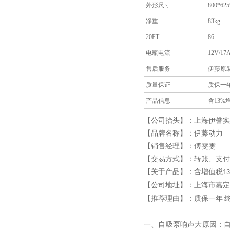
外形尺寸
800*62
净重
83kg
20FT
86
电瓶电流
12V/17
售后服务
伊藤原
质量保证
质保一
产品信息
含13%
【公司抬头】：上海伊誊实
【品牌名称】：伊藤动力
【销售经理】：
傅雯雯
【交易方式】：
转账、支付
【关于产品】：含增值税
1
3
【公司地址】：上海市嘉定
【推荐理由】：质保一年
一、自吸泵响声大原因：