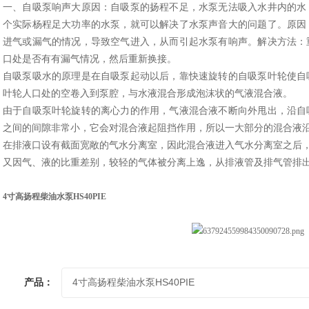
一、自吸泵响声大原因：自吸泵的扬程不足，水泵无法吸入水井内的水
个实际杨程足大功率的水泵，就可以解决了水泵声音大的问题了。原因
进气或漏气的情况，导致空气进入，从而引起水泵有响声。解决方法：
口处是否有有漏气情况，然后重新换接。
自吸泵吸水的原理是在自吸泵起动以后，靠快速旋转的自吸泵叶轮使自
叶轮人口处的空卷入到泵腔，与水液混合形成泡沫状的气液混合液。
由于自吸泵叶轮旋转的离心力的作用，气液混合液不断向外甩出，沿自
之间的间隙非常小，它会对混合液起阻挡作用，所以一大部分的混合液
在排液口设有截面宽敞的气水分离室，因此混合液进入气水分离室之后
又因气、液的比重差别，较轻的气体被分离上逸，从排液管及排气管排
4寸高扬程柴油水泵HS40PIE
产品：