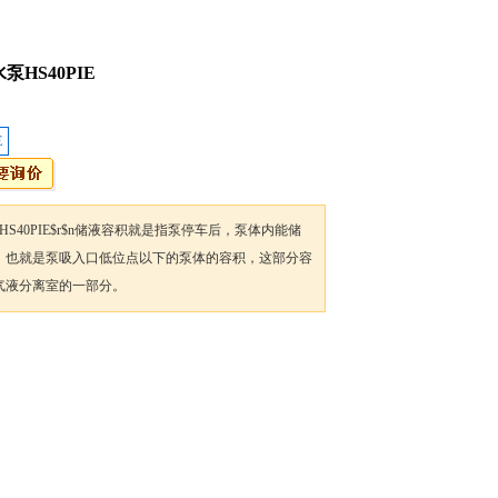
HS40PIE
E
S40PIE$r$n储液容积就是指泵停车后，泵体内能储
，也就是泵吸入口低位点以下的泵体的容积，这部分容
气液分离室的一部分。
加入收藏