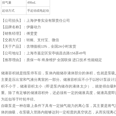
排气量
498mL
起动方式
手起动或电起动
【公司抬头】：上海伊誊实业有限责任公司
【品牌名称】：伊藤动力
【销售经理】：
傅雯雯
【交易方式】：
转账、支付宝、微信
【关于产品】：含增值税
，全国
小时发货
1
3
%
24
【公司地址】：上海市嘉定区安亭镇昌吉路
弄
号
156
49
【推荐理由】：质保一年
终身维护 全国联保 进口技术 性能稳定
储液容积就是指泵停车后，泵体内能储存液体部分的体积，也就是泵吸
主要是压出室和气液分离室的一部分。储液容积应不小于以秒计泵设计
积不小于，储液容积太小（即是泵内储存的液体太少），就使得自吸
重。除了有足够的储液容积外，还必须有一定的储液高度，储液高度即
为近似等于叶轮半径。
自吸泵是一种在吸上条件下具有一定抽气能力的离心泵，其主要是将气
体的抽吸，在泵吸入管路内能够达到一定程度的真空状态，从而实现离