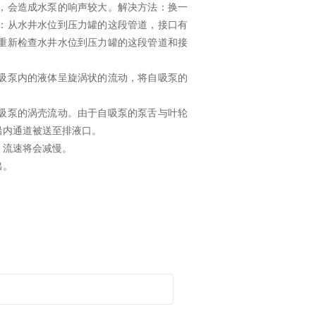
，会造成水泵的响声较大。解决方法：换一
：从水井水位到压力罐的这段管道，接口有
重新检查水井水位到压力罐的这段管道和接
吸泵内的液体呈旋涡状的流动，将自吸泵的
吸泵的涡壳流动。由于自吸泵的泵舌与叶轮
沿内通道被送至排液口。
，流速将会减慢。
出。