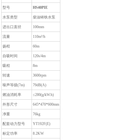
型号
HS40PIE
水泵类型
柴油铸铁水泵
进出口直径
100mm
流量
110m³/h
扬程
60m
自吸时间
120s/4m
吸程
8m
转速
3600rpm
噪声等级(7m)
79dB(A)
燃油消耗率
≤280(g/kW.h)
外形尺寸
645*470*600mm
净重
76kg
配套动力型号
YT192F(E)
标定功率
8.2KW