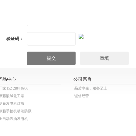
验证码：
产品中心
公司宗旨
厂家 I52-2I84-8956
品质率先，服务至上
伊藤酸碱化工泵
诚信经营
伊藤发电机灯塔
伊藤手抬机动消防泵
全自动汽油发电机
伊藤动力泥浆泵
伊藤动力污水泵