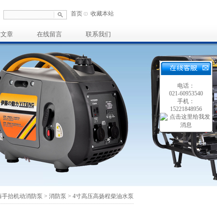
首页
收藏本站
术文章
在线留言
联系我们
电话：
021-60953540
手机：
15221848956
藤手抬机动消防泵
>
消防泵
> 4寸高压高扬程柴油水泵