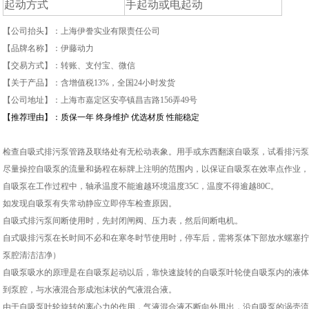
起动方式
手起动或电起动
【公司抬头】：上海伊誊实业有限责任公司
【品牌名称】：伊藤动力
【交易方式】：转账、支付宝、微信
【关于产品】：含增值税
13%
，全国
24
小时发货
【公司地址】：上海市嘉定区安亭镇昌吉路
156
弄
49
号
【推荐理由】：质保一年
终身维护
优选材质
性能稳定
检查自吸式排污泵管路及联络处有无松动表象。用手或东西翻滚自吸泵，试看排污泵
尽量操控自吸泵的流量和扬程在标牌上注明的范围内，以保证自吸泵在效率点作业，
自吸泵在工作过程中，轴承温度不能逾越环境温度
35C
，温度不得逾越
80C
。
如发现自吸泵有失常动静应立即停车检查原因。
自吸式排污泵间断使用时，先封闭闸阀、压力表，然后间断电机。
自式吸排污泵在长时间不必和在寒冬时节使用时，停车后，需将泵体下部放水螺塞拧
泵腔清洁洁净）
自吸泵吸水的原理是在自吸泵起动以后，靠快速旋转的自吸泵叶轮使自吸泵内的液体
到泵腔，与水液混合形成泡沫状的气液混合液。
由于自吸泵叶轮旋转的离心力的作用，气液混合液不断向外甩出，沿自吸泵的涡壳流