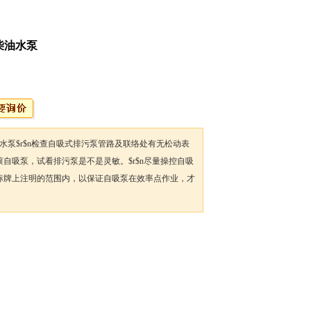
柴油水泵
水泵$r$n检查自吸式排污泵管路及联络处有无松动表
自吸泵，试看排污泵是不是灵敏。$r$n尽量操控自吸
标牌上注明的范围内，以保证自吸泵在效率点作业，才
加入收藏