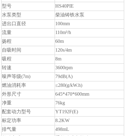
型号
HS40PIE
水泵类型
柴油铸铁水泵
进出口直径
100mm
流量
110m³/h
扬程
60m
自吸时间
120s/4m
吸程
8m
转速
3600rpm
噪声等级(7m)
79dB(A)
燃油消耗率
≤280(g/kW.h)
外形尺寸
645*470*600mm
净重
76kg
配套动力型号
YT192F(E)
标定功率
8.2KW
排气量
498mL