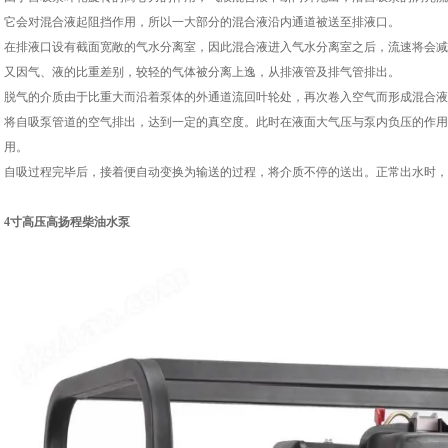
它会对混合液起阻挡作用，所以一大部分的混合液沿内通道被送至排液口。
在排液口设有截面宽敞的气水分离室，因此混合液进入气水分离室之后，流速将会减
又因气、液的比重差别，较轻的气体被分离上逸，从排液管及排气管排出。
脱气的介质由于比重大而沿着泵体的外通道流回叶轮处，再次卷入空气而形成混合液
将自吸泵管道的空气排出，达到一定的真空度。此时在液面大气压与泵内负压的作用
用。
自吸过程完毕后，接着便自动变换为输送的过程，将介质不停的送出。正常出水时，
4寸高压高扬程柴油水泵