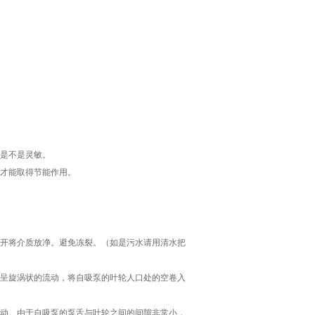
是不是灵敏。
才能取得节能作用。
开将介质放净。避免冻裂。（如是污水请用清水把
呈旋涡状的流动，将自吸泵的叶轮人口处的空卷入
动。由于自吸泵的泵舌与叶轮之间的间隙非常小，