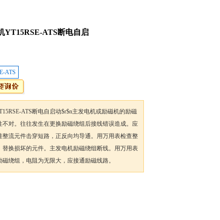
YT15RSE-ATS断电自启
E-ATS
T15RSE-ATS断电自启动$r$n主发电机或励磁机的励磁
性不对。往往发生在更换励磁绕组后接线错误造成。应
硅整流元件击穿短路，正反向均导通。用万用表检查整
，替换损坏的元件。主发电机励磁绕组断线。用万用表
励磁绕组，电阻为无限大，应接通励磁线路。
加入收藏