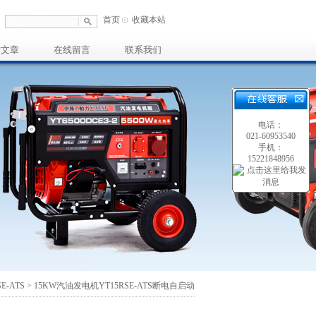
首页
收藏本站
术文章
在线留言
联系我们
电话：
021-60953540
手机：
15221848956
SE-ATS
> 15KW汽油发电机YT15RSE-ATS断电自启动