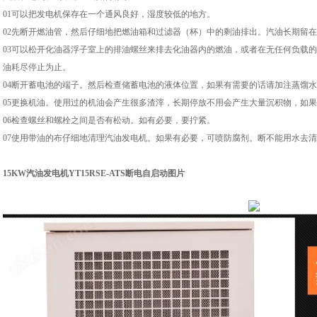
01可以把发电机保存在一个通风良好，湿度较低的地方。
02先断开燃油管，然后仔细地把燃油箱和过滤器（杯）中的剩油排出。汽油长期留
03可以松开化油器浮子室上的排油螺丝来排去化油器内的燃油，或者在无任何负载
油耗尽停止为止。
04断开蓄电池的端子。然后检查储蓄电池的液体位置，如果有需要的话请加注蒸馏
05更换机油。使用过的机油会产生很多渣滓，长期停放不用会产生大量沉积物，如
06检查螺丝和螺栓之间是否有松动。如有必要，要拧紧。
07使用带油的布仔细地清理汽油发电机。如果有必要，可喷防腐剂。断不能用水去
15KW汽油发电机YT15RSE-ATS断电自启动
图片