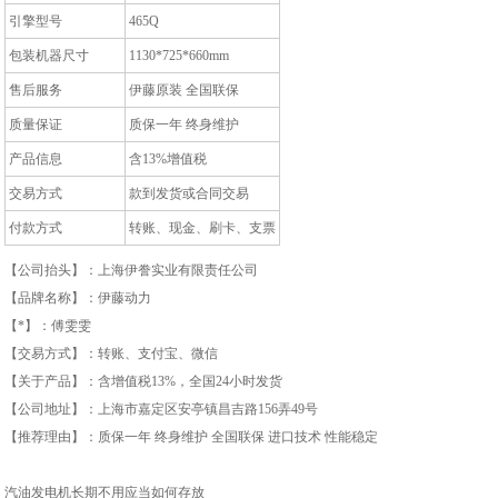
引擎型号
465Q
包装机器尺寸
1130*725*660mm
售后服务
伊藤原装 全国联保
质量保证
质保一年 终身维护
产品信息
含13%增值税
交易方式
款到发货或合同交易
付款方式
转账、现金、刷卡、支票
【公司抬头】：上海伊誊实业有限责任公司
【品牌名称】：伊藤动力
【*】：傅雯雯
【交易方式】：转账、支付宝、微信
【关于产品】：含增值税13%，全国24小时发货
【公司地址】：上海市嘉定区安亭镇昌吉路156弄49号
【推荐理由】：质保一年 终身维护 全国联保 进口技术 性能稳定
汽油发电机长期不用应当如何存放