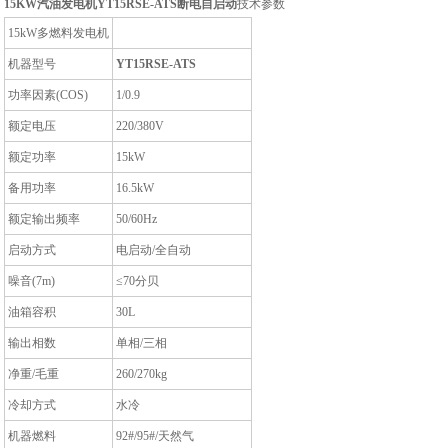
15KW汽油发电机YT15RSE-ATS断电自启动
技术参数
15kW多燃料发电机
机器型号
YT15RSE-ATS
功率因素(COS)
1/0.9
额定电压
220/380V
额定功率
15kW
备用功率
16.5kW
额定输出频率
50/60Hz
启动方式
电启动/全自动
噪音(7m)
≤70分贝
油箱容积
30L
输出相数
单相/三相
净重/毛重
260/270kg
冷却方式
水冷
机器燃料
92#/95#/天然气