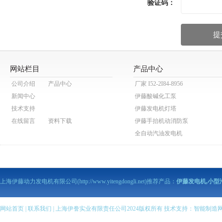
验证码：
网站栏目
产品中心
公司介绍
产品中心
厂家 I52-2I84-8956
新闻中心
伊藤酸碱化工泵
技术支持
伊藤发电机灯塔
在线留言
资料下载
伊藤手抬机动消防泵
全自动汽油发电机
伊藤动力泥浆泵
伊藤动力污水泵
伊藤马路切割机
上海伊藤动力发电机有限公司(http://www.yitengdongli.net)推荐产品：
伊藤发电机,小型
伊藤柴油发电机
伊藤柴油机抽水泵
伊藤汽油机抽水泵
网站首页
|
联系我们
| 上海伊誊实业有限责任公司2024版权所有 技术支持：
智能制造
伊藤柴油发电电焊机