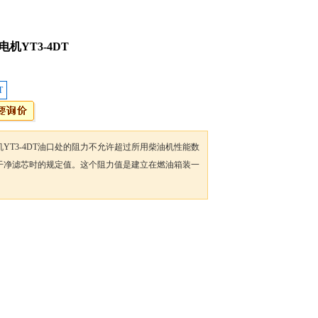
机YT3-4DT
T
YT3-4DT油口处的阻力不允许超过所用柴油机性能数
干净滤芯时的规定值。这个阻力值是建立在燃油箱装一
。
加入收藏