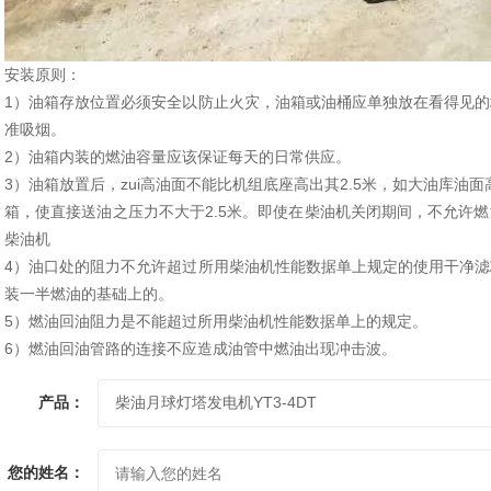
安装原则：
1
）油箱存放位置必须安全以防止火灾，油箱或油桶应单独放在看得见的
准吸烟。
2
）油箱内装的燃油容量应该保证每天的日常供应。
3
zui
2.5
）油箱放置后，
高油面不能比机组底座高出其
米，如大油库油面
2.5
箱，使直接送油之压力不大于
米。即使在柴油机关闭期间，不允许燃
柴油机
4
）油口处的阻力不允许超过所用柴油机性能数据单上规定的使用干净滤
装一半燃油的基础上的。
5
）燃油回油阻力是不能超过所用柴油机性能数据单上的规定。
6
）燃油回油管路的连接不应造成油管中燃油出现冲击波。
产品：
您的姓名：