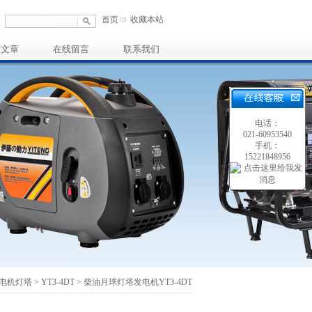
首页
收藏本站
术文章
在线留言
联系我们
电话：
021-60953540
手机：
15221848956
电机灯塔
>
YT3-4DT
> 柴油月球灯塔发电机YT3-4DT