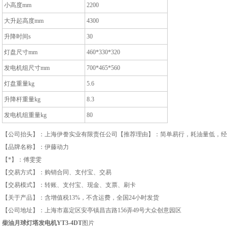
小高度mm
2200
大升起高度mm
4300
升降时间s
30
灯盘尺寸mm
460*330*320
发电机组尺寸mm
700*465*560
灯盘重量kg
5.6
升降杆重量kg
8.3
发电机组重量kg
80
【公司抬头】：上海伊誊实业有限责任公司【推荐理由】：简单易行，耗油量低，经
【品牌名称】：伊藤动力
【*】：傅雯雯
【交易方式】：购销合同、支付宝、交易
【交易模式】：转账、支付宝、现金、支票、刷卡
【关于产品】：含增值税13%，不含运费，全国24小时发货
【公司地址】：上海市嘉定区安亭镇昌吉路156弄49号大众创意园区
柴油月球灯塔发电机YT3-4DT
图片