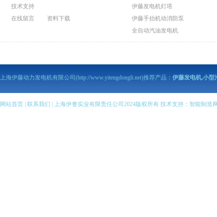
技术支持
伊藤发电机灯塔
在线留言
资料下载
伊藤手抬机动消防泵
全自动汽油发电机
伊藤动力泥浆泵
伊藤动力污水泵
伊藤马路切割机
上海伊藤动力发电机有限公司(http://www.yitengdongli.net)推荐产品：
伊藤发电机,小型
伊藤柴油发电机
伊藤柴油机抽水泵
伊藤汽油机抽水泵
网站首页
|
联系我们
| 上海伊誊实业有限责任公司2024版权所有 技术支持：
智能制造
伊藤柴油发电电焊机
伊藤汽油发电电焊机
伊藤变频静音发电机
全自动柴油发电机组
伊藤小型柴油发电机
伊藤汽油发电机
伊藤小型汽油发电机