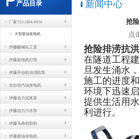
新闻中心
产品目录
抢险
厂家 I52-2I84-8956
点击
大型柴油发电机
抢险排涝抗洪
伊藤酸碱化工泵
在隧道工程
伊藤发电机灯塔
旦发生涌水
伊藤手抬机动消防泵
施工的进度
全自动汽油发电机
环境下迅速
伊藤动力泥浆泵
提供生活用
利进行。
伊藤动力污水泵
伊藤马路切割机
伊藤柴油发电机