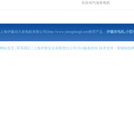
全自动汽油发电机
伊藤动力泥浆泵
伊藤动力污水泵
伊藤马路切割机
上海伊藤动力发电机有限公司(http://www.yitengdongli.net)推荐产品：
伊藤发电机,小型
伊藤柴油发电机
伊藤柴油机抽水泵
伊藤汽油机抽水泵
网站首页
|
联系我们
| 上海伊誊实业有限责任公司2024版权所有 技术支持：
智能制造
伊藤柴油发电电焊机
伊藤汽油发电电焊机
伊藤变频静音发电机
全自动柴油发电机组
伊藤小型柴油发电机
伊藤汽油发电机
伊藤小型汽油发电机