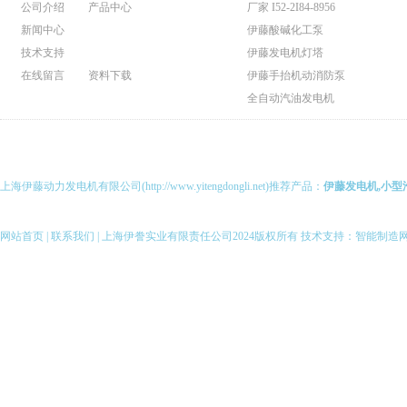
公司介绍
产品中心
厂家 I52-2I84-8956
新闻中心
伊藤酸碱化工泵
技术支持
伊藤发电机灯塔
在线留言
资料下载
伊藤手抬机动消防泵
全自动汽油发电机
伊藤动力泥浆泵
伊藤动力污水泵
伊藤马路切割机
上海伊藤动力发电机有限公司(http://www.yitengdongli.net)推荐产品：
伊藤发电机,小型
伊藤柴油发电机
伊藤柴油机抽水泵
伊藤汽油机抽水泵
网站首页
|
联系我们
| 上海伊誊实业有限责任公司2024版权所有 技术支持：
智能制造
伊藤柴油发电电焊机
伊藤汽油发电电焊机
伊藤变频静音发电机
全自动柴油发电机组
伊藤小型柴油发电机
伊藤汽油发电机
伊藤小型汽油发电机