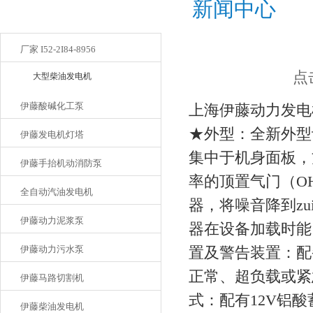
新闻中心
产品目录
厂家 I52-2I84-8956
点
大型柴油发电机
伊藤酸碱化工泵
上海伊藤动力发电
★外型：全新外型
伊藤发电机灯塔
集中于机身面板，
伊藤手抬机动消防泵
率的顶置气门（O
全自动汽油发电机
器，将噪音降到z
伊藤动力泥浆泵
器在设备加载时能
伊藤动力污水泵
置及警告装置：配
正常、超负载或紧
伊藤马路切割机
式：配有12V铝
伊藤柴油发电机