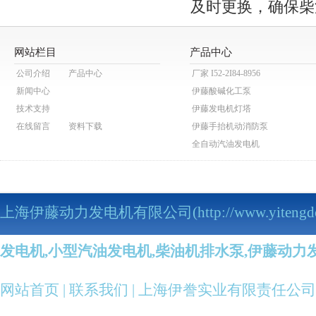
及时更换，确保柴
网站栏目
产品中心
公司介绍
产品中心
厂家 I52-2I84-8956
新闻中心
伊藤酸碱化工泵
技术支持
伊藤发电机灯塔
在线留言
资料下载
伊藤手抬机动消防泵
全自动汽油发电机
伊藤动力泥浆泵
伊藤动力污水泵
伊藤马路切割机
上海伊藤动力发电机有限公司(http://www.yitengdo
伊藤柴油发电机
伊藤柴油机抽水泵
发电机,小型汽油发电机,柴油机排水泵,伊藤动力
伊藤汽油机抽水泵
伊藤柴油发电电焊机
伊藤汽油发电电焊机
网站首页
|
联系我们
| 上海伊誊实业有限责任公司
伊藤变频静音发电机