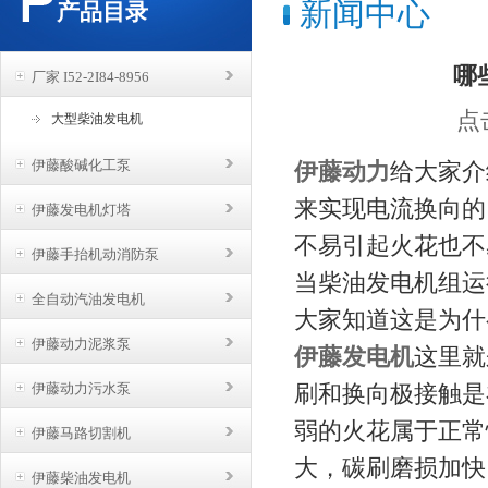
新闻中心
产品目录
哪
厂家 I52-2I84-8956
点
大型柴油发电机
伊藤酸碱化工泵
伊藤动力
给大家介
来实现电流换向的
伊藤发电机灯塔
不易引起火花也不
伊藤手抬机动消防泵
当柴油发电机组运
全自动汽油发电机
大家知道这是为什
伊藤动力泥浆泵
伊藤发电机
这里就
伊藤动力污水泵
刷和换向极接触是
弱的火花属于正常
伊藤马路切割机
大，碳刷磨损加快
伊藤柴油发电机