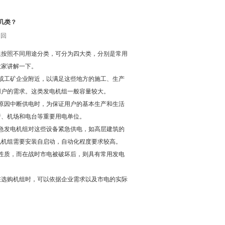
几类？
返回
组按照不同用途分类，可分为四大类，分别是常用
大家讲解一下。
或工矿企业附近，以满足这些地方的施工、生产
用户的需求。这类发电机组一般容量较大。
原因中断供电时，为保证用户的基本生产和生活
行、机场和电台等重要用电单位。
急发电机组对这些设备紧急供电，如高层建筑的
电机组需要安装自启动，自动化程度要求较高。
性质，而在战时市电被破坏后，则具有常用发电
在选购机组时，可以依据企业需求以及市电的实际