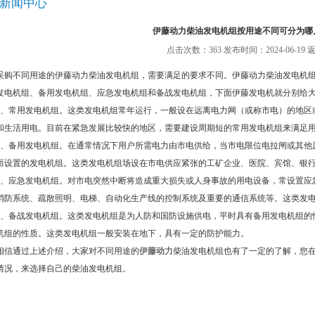
新闻中心
伊藤动力柴油发电机组按用途不同可分为哪
点击次数：363 发布时间：2024-06-19
采购不同用途的伊藤动力柴油发电机组，需要满足的要求不同。伊藤动力柴油发电机
发电机组、备用发电机组、应急发电机组和备战发电机组，下面伊藤发电机就分别给
1、常用发电机组。这类发电机组常年运行，一般设在远离电力网（或称市电）的地区
和生活用电。目前在紧急发展比较快的地区，需要建设周期短的常用发电机组来满足
2、备用发电机组。在通常情况下用户所需电力由市电供给，当市电限位电拉闸或其他
而设置的发电机组。这类发电机组场设在市电供应紧张的工矿企业、医院、宾馆、银
3、应急发电机组。对市电突然中断将造成重大损失或人身事故的用电设备，常设置应
消防系统、疏散照明、电梯、自动化生产线的控制系统及重要的通信系统等。这类发
4、备战发电机组。这类发电机组是为人防和国防设施供电，平时具有备用发电机组的
机组的性质。这类发电机组一般安装在地下，具有一定的防护能力。
相信通过上述介绍，大家对不同用途的
伊藤动力
柴油发电机组也有了一定的了解，您
情况，来选择自己的柴油发电机组。