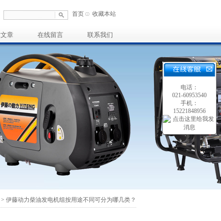
首页
收藏本站
术文章
在线留言
联系我们
电话：
021-60953540
手机：
15221848956
> 伊藤动力柴油发电机组按用途不同可分为哪几类？