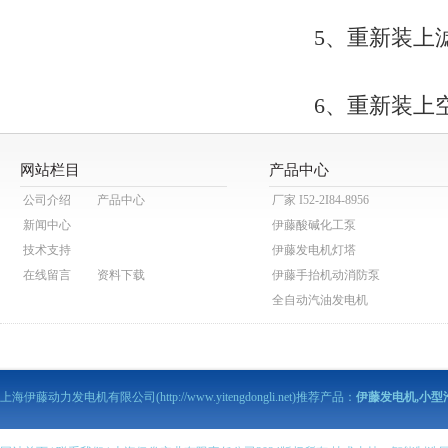
5、重新装上滤
6、重新装上空
网站栏目
产品中心
公司介绍
产品中心
厂家 I52-2I84-8956
新闻中心
伊藤酸碱化工泵
技术支持
伊藤发电机灯塔
在线留言
资料下载
伊藤手抬机动消防泵
全自动汽油发电机
伊藤动力泥浆泵
伊藤动力污水泵
伊藤马路切割机
上海伊藤动力发电机有限公司(http://www.yitengdongli.net)推荐产品：
伊藤发电机,小型
伊藤柴油发电机
伊藤柴油机抽水泵