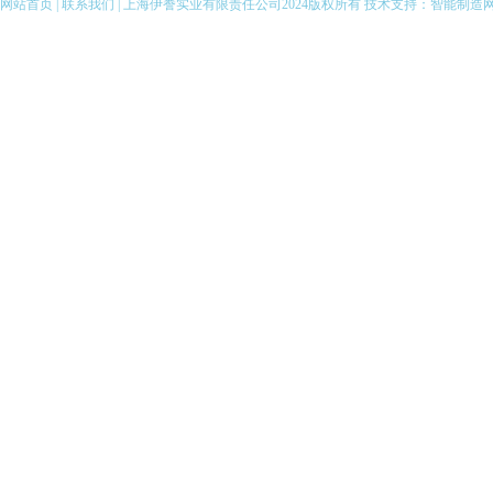
伊藤汽油机抽水泵
网站首页
|
联系我们
| 上海伊誊实业有限责任公司2024版权所有 技术支持：
智能制造
伊藤柴油发电电焊机
伊藤汽油发电电焊机
伊藤变频静音发电机
全自动柴油发电机组
伊藤小型柴油发电机
伊藤汽油发电机
伊藤小型汽油发电机