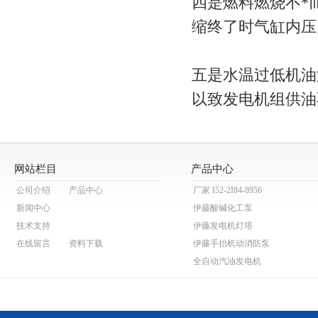
四是燃料燃烧不*
缩终了时气缸内压
五是水温过低机油
以致发电机组供油
网站栏目
产品中心
公司介绍
产品中心
厂家 I52-2I84-8956
新闻中心
伊藤酸碱化工泵
技术支持
伊藤发电机灯塔
在线留言
资料下载
伊藤手抬机动消防泵
全自动汽油发电机
伊藤动力泥浆泵
伊藤动力污水泵
伊藤马路切割机