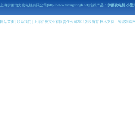
上海伊藤动力发电机有限公司(http://www.yitengdongli.net)推荐产品：
伊藤发电机,小型
伊藤柴油发电机
伊藤柴油机抽水泵
伊藤汽油机抽水泵
网站首页
|
联系我们
| 上海伊誊实业有限责任公司2024版权所有 技术支持：
智能制造
伊藤柴油发电电焊机
伊藤汽油发电电焊机
伊藤变频静音发电机
全自动柴油发电机组
伊藤小型柴油发电机
伊藤汽油发电机
伊藤小型汽油发电机